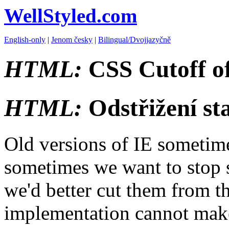
WellStyled.com
English-only
|
Jenom česky
|
Bilingual/Dvojjazyčně
HTML:
CSS Cutoff of
HTML:
Odstřižení st
Old versions of IE sometim
sometimes we want to stop s
we'd better cut them from th
implementation cannot make