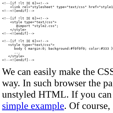
<!--[if !lt IE 6]><!-->

    <link rel="stylesheet" type="text/css" href="style1
<!--<![endif]-->

<!--[if !lt IE 6]><!-->

    <style type="text/css">

       @import "style2.css";

    </style>

<!--<![endif]-->

<!--[if !lt IE 6]><!-->

   <style type="text/css">

      body { margin:0; background:#f0f0f0; color:#333 }

      ...

   </style>

We can easily make the CSS 
way. In such browser the pa
unstyled HTML. If you can 
simple example
. Of course,