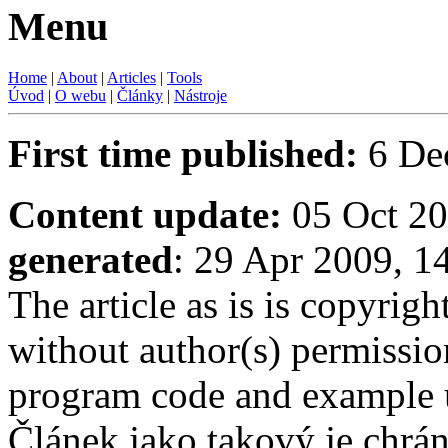
Menu
Home
|
About
|
Articles
|
Tools
Úvod
|
O webu
|
Články
|
Nástroje
First time published:
6 De
Content update:
05 Oct 20
generated
: 29 Apr 2009, 
The article as is is copyrig
without author(s) permissi
program code and example us
Článek jako takový je chrá