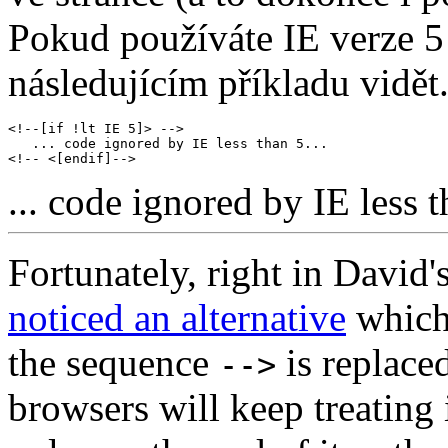
Pokud používáte IE verze 5 
následujícím příkladu vidět
<!--[if !lt IE 5]> -->

   ... code ignored by IE less than 5...

... code ignored by IE less t
Fortunately, right in David
noticed an alternative
which 
the sequence
is replace
-->
browsers will keep treating 