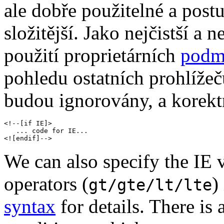
ale dobře použitelné a post
složitější. Jako nejčistší a 
použití proprietárních
podm
pohledu ostatních prohlížeč
budou ignorovány, a korektn
<!--[if IE]>

   ... code for IE...

We can also specify the IE v
operators (
)
gt/gte/lt/lte
syntax
for details. There is