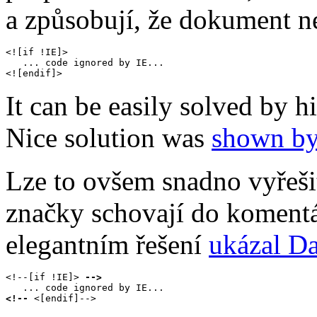
a způsobují, že dokument ne
<![if !IE]>

   ... code ignored by IE...

It can be easily solved by h
Nice solution was
shown by
Lze to ovšem snadno vyřešit
značky schovají do komentář
elegantním řešení
ukázal D
<!--[if !IE]> 
-->
<!--